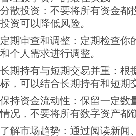
分散投资：不要将所有资金都
投资可以降低风险。
定期审查和调整：定期检查你
和个人需求进行调整。
长期持有与短期交易并重：根
标，可以结合长期持有和短期
保持资金流动性：保留一定数
情况，不要将所有数字资产都
了解市场趋势：通过阅读新闻