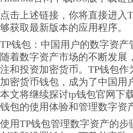
点击上述链接，你将直接进入T
够获取最新版本的应用程序。
TP钱包：中国用户的数字资产
随着数字资产市场的不断发展
注和投资加密货币。TP钱包作
加密货币钱包，成为了中国用
本文将继续探讨tp钱包官网下
钱包的使用体验和管理数字资
使用TP钱包管理数字资产的步