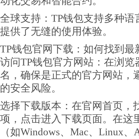
动化交易和智能合约。
全球支持：TP钱包支持多种语
提供了无缝的使用体验。
TP钱包官网下载：如何找到最
访问TP钱包官方网站：在浏览
名，确保是正式的官方网站，
的安全风险。
选择下载版本：在官网首页，找到“
项，点击进入下载页面。在这
（如Windows、Mac、Linux